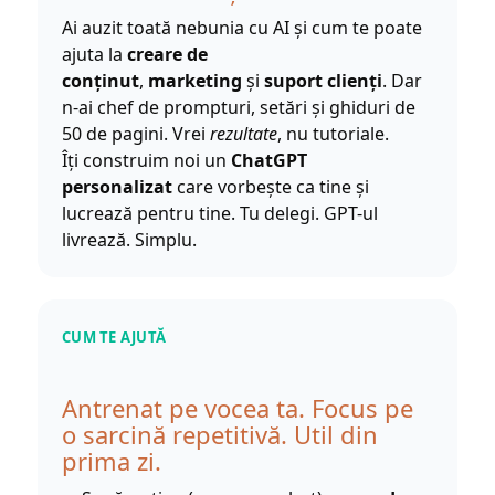
Ai auzit toată nebunia cu AI și cum te poate
ajuta la
creare de
conținut
,
marketing
și
suport clienți
. Dar
n-ai chef de prompturi, setări și ghiduri de
50 de pagini. Vrei
rezultate
, nu tutoriale.
Îți construim noi un
ChatGPT
personalizat
care vorbește ca tine și
lucrează pentru tine. Tu delegi. GPT-ul
livrează. Simplu.
CUM TE AJUTĂ
Antrenat pe vocea ta. Focus pe
o sarcină repetitivă. Util din
prima zi.