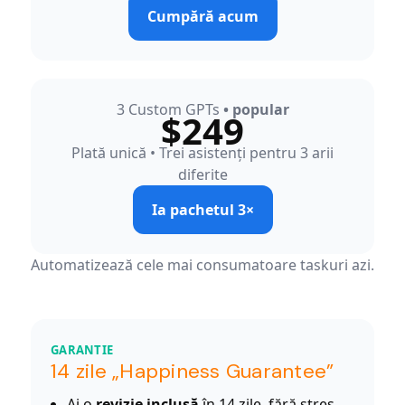
Cumpără acum
3 Custom GPTs
• popular
$249
Plată unică • Trei asistenți pentru 3 arii
diferite
Ia pachetul 3×
Automatizează cele mai consumatoare taskuri azi.
GARANTIE
14 zile „Happiness Guarantee”
Ai o
revizie inclusă
în 14 zile, fără stres.