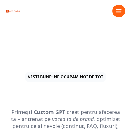
Skip
Main
to
Men
content
Custom GPT creat pentru afacerea
ta, antrenat cu vocea brandului tău
VEȘTI BUNE: NE OCUPĂM NOI DE TOT
Your Business. Your AI.
Timpul tău câștigat.
Primești
Custom GPT
creat pentru afacerea
ta – antrenat pe
vocea ta de brand
, optimizat
pentru ce ai nevoie (conținut, FAQ, fluxuri),