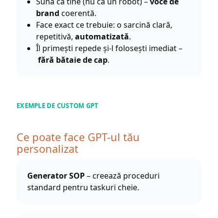
Sună ca tine (nu ca un robot) –
voce de
brand
coerentă.
Face exact ce trebuie: o sarcină clară,
repetitivă,
automatizată
.
Îl primești repede și-l folosești imediat –
fără bătaie de cap
.
EXEMPLE DE CUSTOM GPT
Ce poate face GPT-ul tău
personalizat
Generator SOP
– creează proceduri
standard pentru taskuri cheie.