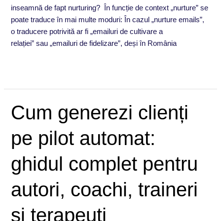
inseamnă de fapt nurturing? În funcție de context „nurture” se
poate traduce în mai multe moduri: În cazul „nurture emails”,
o traducere potrivită ar fi „emailuri de cultivare a
relației” sau „emailuri de fidelizare”, deși în România
Read More »
Cum
Cum generezi clienți
generezi
clienți
pe pilot automat:
pe
pilot
ghidul complet pentru
automat:
ghidul
autori, coachi, traineri
complet
pentru
și terapeuți
autori,