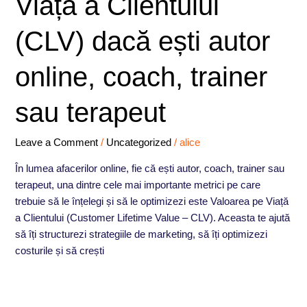
Viață a Clientului
Valoarea
pe
(CLV) dacă ești autor
Viață
a
online, coach, trainer
Clientului
(CLV)
sau terapeut
dacă
ești
autor
Leave a Comment
/
Uncategorized
/
alice
online,
În lumea afacerilor online, fie că ești autor, coach, trainer sau
coach,
terapeut, una dintre cele mai importante metrici pe care
trainer
trebuie să le înțelegi și să le optimizezi este Valoarea pe Viață
sau
a Clientului (Customer Lifetime Value – CLV). Aceasta te ajută
terapeut
să îți structurezi strategiile de marketing, să îți optimizezi
costurile și să crești
Read More »