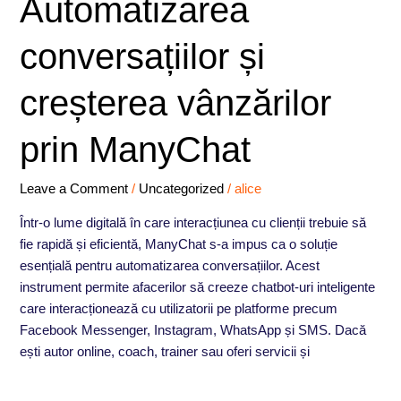
Automatizarea
conversațiilor
și
conversațiilor și
creșterea
vânzărilor
creșterea vânzărilor
prin
ManyChat
prin ManyChat
Leave a Comment
/
Uncategorized
/
alice
Într-o lume digitală în care interacțiunea cu clienții trebuie să
fie rapidă și eficientă, ManyChat s-a impus ca o soluție
esențială pentru automatizarea conversațiilor. Acest
instrument permite afacerilor să creeze chatbot-uri inteligente
care interacționează cu utilizatorii pe platforme precum
Facebook Messenger, Instagram, WhatsApp și SMS. Dacă
ești autor online, coach, trainer sau oferi servicii și
Read More »