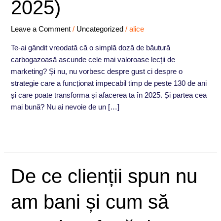
2025)
de
Startup
(Strategia
Leave a Comment
/
Uncategorized
/
alice
pentru
Te-ai gândit vreodată că o simplă doză de băutură
2025)
carbogazoasă ascunde cele mai valoroase lecții de
marketing? Și nu, nu vorbesc despre gust ci despre o
strategie care a funcționat impecabil timp de peste 130 de ani
și care poate transforma și afacerea ta în 2025. Și partea cea
mai bună? Nu ai nevoie de un […]
Read More »
De
De ce clienții spun nu
ce
clienții
am bani și cum să
spun
nu