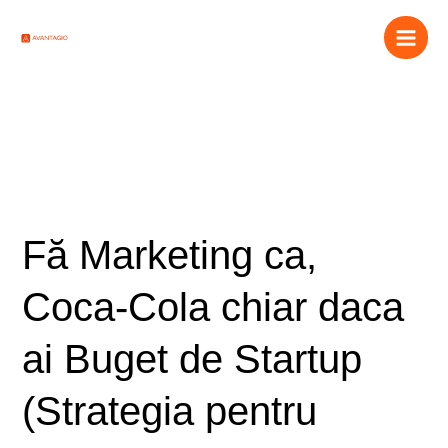
Skip
Main
to
Men
content
Uncategorized
Fă
Fă Marketing ca,
Marketing
ca,
Coca-Cola chiar daca
Coca-
Cola
ai Buget de Startup
chiar
daca
(Strategia pentru
ai
Buget