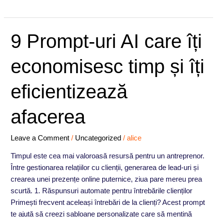
9
9 Prompt-uri AI care îți
Prompt-
uri
economisesc timp și îți
AI
care
eficientizează
îți
economisesc
afacerea
timp
și
Leave a Comment
/
Uncategorized
/
alice
îți
eficientizează
Timpul este cea mai valoroasă resursă pentru un antreprenor.
afacerea
Între gestionarea relațiilor cu clienții, generarea de lead-uri și
crearea unei prezențe online puternice, ziua pare mereu prea
scurtă. 1. Răspunsuri automate pentru întrebările clienților
Primești frecvent aceleași întrebări de la clienți? Acest prompt
te ajută să creezi șabloane personalizate care să mențină