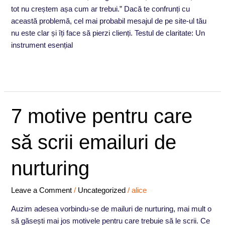
tot nu creștem așa cum ar trebui.” Dacă te confrunți cu
această problemă, cel mai probabil mesajul de pe site-ul tău
nu este clar și îți face să pierzi clienți. Testul de claritate: Un
instrument esențial
Read More »
7
7 motive pentru care
motive
pentru
să scrii emailuri de
care
să
nurturing
scrii
emailuri
Leave a Comment
/
Uncategorized
/
alice
de
nurturing
Auzim adesea vorbindu-se de mailuri de nurturing, mai mult o
să găsești mai jos motivele pentru care trebuie să le scrii. Ce