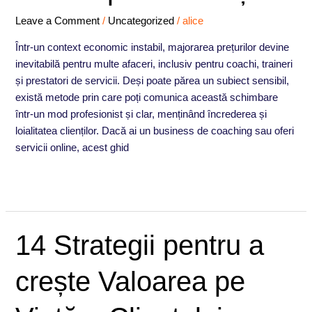
să
Leave a Comment
/
Uncategorized
/
alice
pierzi
clienți
Într-un context economic instabil, majorarea prețurilor devine
inevitabilă pentru multe afaceri, inclusiv pentru coachi, traineri
și prestatori de servicii. Deși poate părea un subiect sensibil,
există metode prin care poți comunica această schimbare
într-un mod profesionist și clar, menținând încrederea și
loialitatea clienților. Dacă ai un business de coaching sau oferi
servicii online, acest ghid
Read More »
14
14 Strategii pentru a
Strategii
pentru
crește Valoarea pe
a
crește