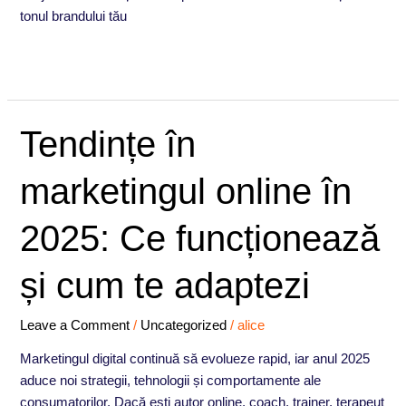
tonul brandului tău
Read More »
Tendințe
Tendințe în
în
marketingul
marketingul online în
online
în
2025: Ce funcționează
2025:
Ce
și cum te adaptezi
funcționează
și
Leave a Comment
/
Uncategorized
/
alice
cum
te
Marketingul digital continuă să evolueze rapid, iar anul 2025
adaptezi
aduce noi strategii, tehnologii și comportamente ale
consumatorilor. Dacă ești autor online, coach, trainer, terapeut