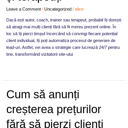
coachi,
traineri
Leave a Comment
/
Uncategorized
/
alice
și
Dacă ești autor, coach, trainer sau terapeut, probabil îți dorești
terapeuți
să atragi mai mulți clienți fără să fii mereu prezent online. În
loc să îți pierzi timpul încercând să convingi fiecare potențial
client individual, îți poți automatiza procesul de generare de
lead-uri. Astfel, vei avea o strategie care lucrează 24/7 pentru
tine, transformând vizitatorii site-ului
Read More »
Cum
Cum să anunți
să
anunți
creșterea prețurilor
creșterea
prețurilor
fără să pierzi clienți
fără