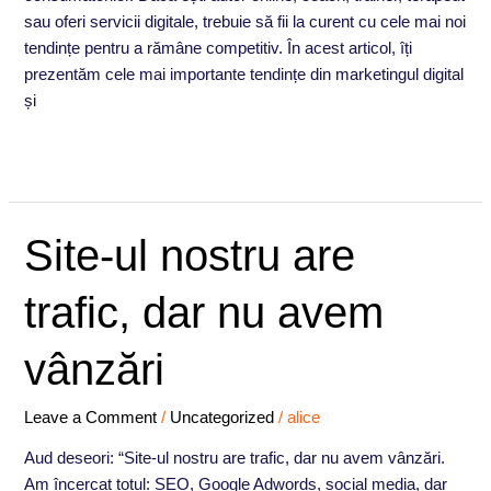
sau oferi servicii digitale, trebuie să fii la curent cu cele mai noi
tendințe pentru a rămâne competitiv. În acest articol, îți
prezentăm cele mai importante tendințe din marketingul digital
și
Read More »
Site-
Site-ul nostru are
ul
nostru
trafic, dar nu avem
are
trafic,
vânzări
dar
nu
Leave a Comment
/
Uncategorized
/
alice
avem
vânzări
Aud deseori: “Site-ul nostru are trafic, dar nu avem vânzări.
Am încercat totul: SEO, Google Adwords, social media, dar