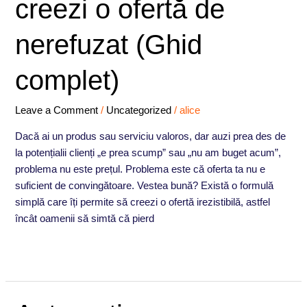
creezi o ofertă de
am
bani
nerefuzat (Ghid
și
cum
complet)
să
creezi
o
Leave a Comment
/
Uncategorized
/
alice
ofertă
Dacă ai un produs sau serviciu valoros, dar auzi prea des de
de
la potențialii clienți „e prea scump” sau „nu am buget acum”,
nerefuzat
problema nu este prețul. Problema este că oferta ta nu e
(Ghid
suficient de convingătoare. Vestea bună? Există o formulă
complet)
simplă care îți permite să creezi o ofertă irezistibilă, astfel
încât oamenii să simtă că pierd
Read More »
Automatizarea