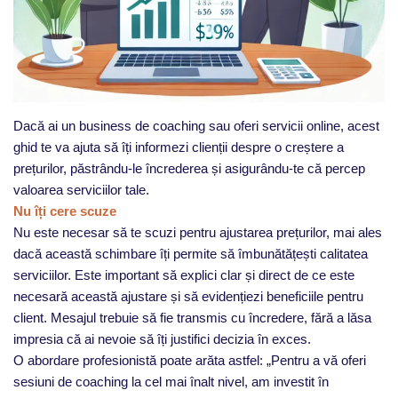
Dacă ai un business de coaching sau oferi servicii online, acest
ghid te va ajuta să îți informezi clienții despre o creștere a
prețurilor, păstrându-le încrederea și asigurându-te că percep
valoarea serviciilor tale.
Nu îți cere scuze
Nu este necesar să te scuzi pentru ajustarea prețurilor, mai ales
dacă această schimbare îți permite să îmbunătățești calitatea
serviciilor. Este important să explici clar și direct de ce este
necesară această ajustare și să evidențiezi beneficiile pentru
client. Mesajul trebuie să fie transmis cu încredere, fără a lăsa
impresia că ai nevoie să îți justifici decizia în exces.
O abordare profesionistă poate arăta astfel: „Pentru a vă oferi
sesiuni de coaching la cel mai înalt nivel, am investit în