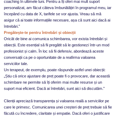
coaching în ultimele luni. Pentru a îți oferi mai mult suport
personalizat, am făcut câteva îmbunătățiri în programul meu, iar
începând cu data de X, tarifele se vor ajusta. Vreau să mă
asigur că ai toate informațiile necesare, așa că sunt aici dacă ai
întrebări.”
Pregătește-te pentru întrebări și obiecții
Oricât de bine ai comunica schimbarea, vor exista întrebări și
obiecții. Este esențial să fii pregătit să le gestionezi într-un mod
profesionist și calm. În loc să fii defensiv, abordează aceste
conversații ca pe o oportunitate de a reafirma valoarea
serviciilor tale.
Un terapeut, de exemplu, poate răspunde astfel unei obiecții:
„Știu că orice ajustare de preț poate fi o provocare, dar această
schimbare ne permite să îți oferim mai multe resurse și un
suport mai eficient. Dacă ai întrebări, sunt aici să discutăm.”
Clienții apreciază transparența și valoarea reală a serviciilor pe
care le primesc. Comunicarea unei creșteri de preț trebuie să fie
făcută cu încredere, claritate și empatie. Dacă oferi o justificare