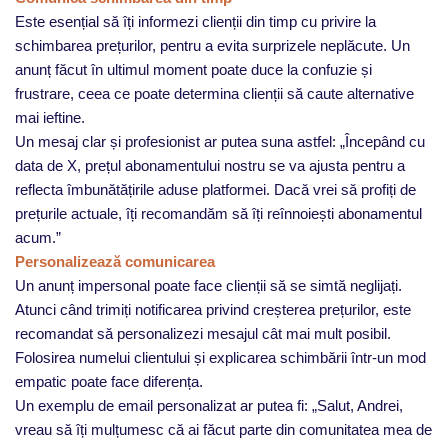
Este esențial să îți informezi clienții din timp cu privire la
schimbarea prețurilor, pentru a evita surprizele neplăcute. Un
anunț făcut în ultimul moment poate duce la confuzie și
frustrare, ceea ce poate determina clienții să caute alternative
mai ieftine.
Un mesaj clar și profesionist ar putea suna astfel: „Începând cu
data de X, prețul abonamentului nostru se va ajusta pentru a
reflecta îmbunătățirile aduse platformei. Dacă vrei să profiți de
prețurile actuale, îți recomandăm să îți reînnoiești abonamentul
acum.”
Personalizează comunicarea
Un anunț impersonal poate face clienții să se simtă neglijați.
Atunci când trimiți notificarea privind creșterea prețurilor, este
recomandat să personalizezi mesajul cât mai mult posibil.
Folosirea numelui clientului și explicarea schimbării într-un mod
empatic poate face diferența.
Un exemplu de email personalizat ar putea fi: „Salut, Andrei,
vreau să îți mulțumesc că ai făcut parte din comunitatea mea de