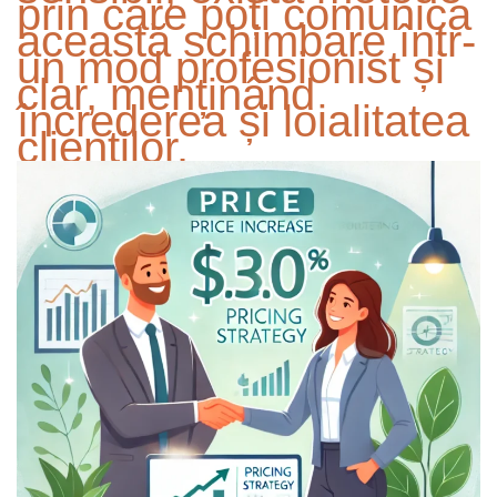
prin care poți comunica
această schimbare într-
un mod profesionist și
clar, menținând
încrederea și loialitatea
clienților.