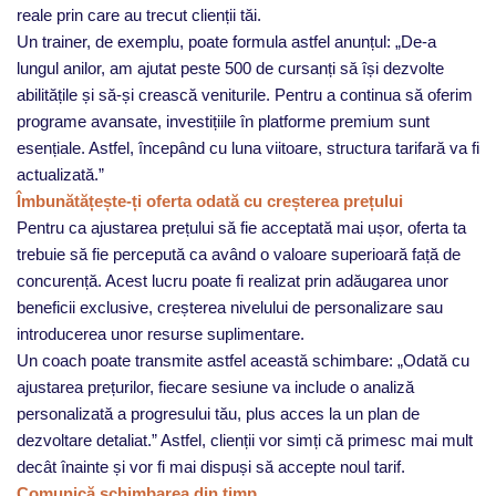
reale prin care au trecut clienții tăi.
Un trainer, de exemplu, poate formula astfel anunțul: „De-a
lungul anilor, am ajutat peste 500 de cursanți să își dezvolte
abilitățile și să-și crească veniturile. Pentru a continua să oferim
programe avansate, investițiile în platforme premium sunt
esențiale. Astfel, începând cu luna viitoare, structura tarifară va fi
actualizată.”
Îmbunătățește-ți oferta odată cu creșterea prețului
Pentru ca ajustarea prețului să fie acceptată mai ușor, oferta ta
trebuie să fie percepută ca având o valoare superioară față de
concurență. Acest lucru poate fi realizat prin adăugarea unor
beneficii exclusive, creșterea nivelului de personalizare sau
introducerea unor resurse suplimentare.
Un coach poate transmite astfel această schimbare: „Odată cu
ajustarea prețurilor, fiecare sesiune va include o analiză
personalizată a progresului tău, plus acces la un plan de
dezvoltare detaliat.” Astfel, clienții vor simți că primesc mai mult
decât înainte și vor fi mai dispuși să accepte noul tarif.
Comunică schimbarea din timp