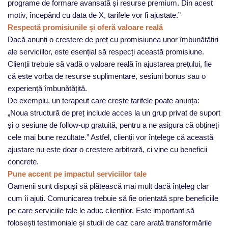
programe de formare avansată și resurse premium. Din acest
motiv, începând cu data de X, tarifele vor fi ajustate.”
Respectă promisiunile și oferă valoare reală
Dacă anunți o creștere de preț cu promisiunea unor îmbunătățiri
ale serviciilor, este esențial să respecți această promisiune.
Clienții trebuie să vadă o valoare reală în ajustarea prețului, fie
că este vorba de resurse suplimentare, sesiuni bonus sau o
experiență îmbunătățită.
De exemplu, un terapeut care crește tarifele poate anunța:
„Noua structură de preț include acces la un grup privat de suport
și o sesiune de follow-up gratuită, pentru a ne asigura că obțineți
cele mai bune rezultate.” Astfel, clienții vor înțelege că această
ajustare nu este doar o creștere arbitrară, ci vine cu beneficii
concrete.
Pune accent pe impactul serviciilor tale
Oamenii sunt dispuși să plătească mai mult dacă înțeleg clar
cum îi ajuți. Comunicarea trebuie să fie orientată spre beneficiile
pe care serviciile tale le aduc clienților. Este important să
folosești testimoniale și studii de caz care arată transformările